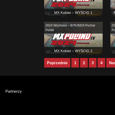
MX Kobiet – WYŚCIG 1
2024 Wschowa – III RUNDA Puchar
20
Polski
Po
MX Kobiet – WYŚCIG 2
Stronicowanie
Poprzednie
1
2
3
4
Na
Page
Page
Page
Page
wpisów
Partnerzy