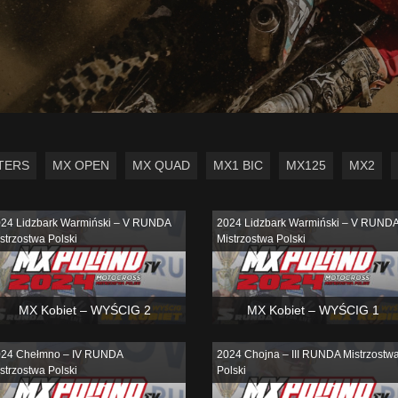
TERS
MX OPEN
MX QUAD
MX1 BIC
MX125
MX2
24 Lidzbark Warmiński – V RUNDA
2024 Lidzbark Warmiński – V RUND
strzostwa Polski
Mistrzostwa Polski
MX Kobiet – WYŚCIG 2
MX Kobiet – WYŚCIG 1
24 Chełmno – IV RUNDA
2024 Chojna – III RUNDA Mistrzostw
strzostwa Polski
Polski