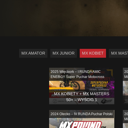
MX AMATOR
MX JUNIOR
MX KOBIET
MX MAS
2025 Więcbork – I RUNDA AMIC
20
ENERGY Super Puchar Motocross
Mi
MX KOBIETY + MX MASTERS
50+ – WYŚCIG 1
2024 Olecko – IV RUNDA Puchar Polski
20
Mi