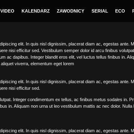
VIDEO
KALENDARZ
ZAWODNICY
SERIAL
ECO
iscing elit. In quis nisl dignissim, placerat diam ac, egestas ante. Mo
re nisi efficitur sed. Vestibulum semper dolor id arcu finibus volutpa
m ac dapibus. Integer blandit eros elit, vel luctus tellus finibus in. A
n aliquet viverra, elementum eget lorem
iscing elit. In quis nisl dignissim, placerat diam ac, egestas ante. Mo
re nisi efficitur sed.
lutpat. Integer condimentum ex tellus, ac finibus metus sodales in. P
finibus in. Aliquam non urna ut leo vestibulum mattis ac nec dolor. Nulla
iscing elit. In quis nisl dignissim, placerat diam ac, egestas ante. Mo