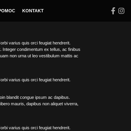
POMOC
KONTAKT
rbi varius quis orci feugiat hendrerit.
t. Integer condimentum ex tellus, ac finibus
liquam non urna ut leo vestibulum mattis ac
rbi varius quis orci feugiat hendrerit.
roin blandit congue ipsum ac dapibus.
 libero mauris, dapibus non aliquet viverra,
rbi varius quis orci feugiat hendrerit.