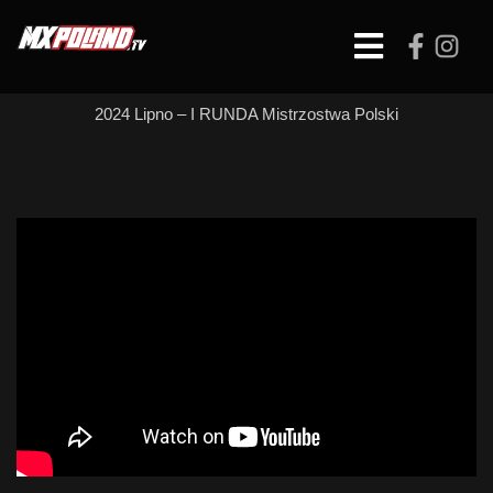
Skip
to
Open
content
Button
2024 Lipno – I RUNDA Mistrzostwa Polski
MX 125 – WYŚCIG 1