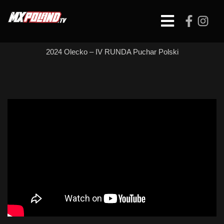
Skip
to
Open
content
Button
2024 Olecko – IV RUNDA Puchar Polski
MX 2B – WYŚCIG 2