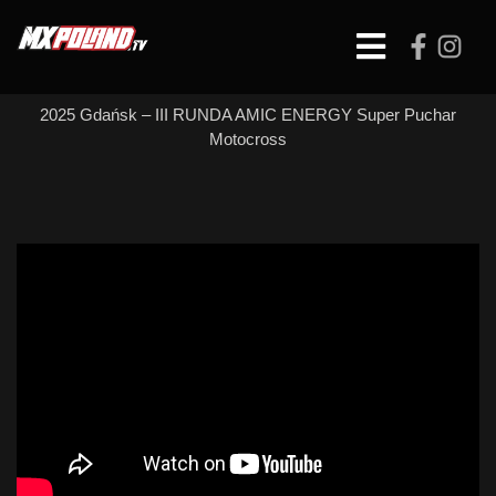
Skip
to
Open
content
Button
2025 Gdańsk – III RUNDA AMIC ENERGY Super Puchar
Motocross
MX 85 – WYŚCIG 1