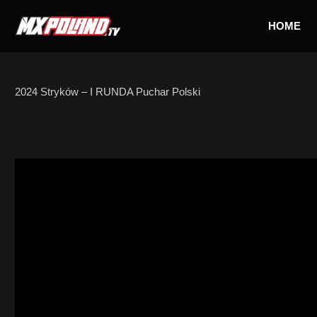
Skip
to
HOME
content
2024 Stryków – I RUNDA Puchar Polski
MX Junior – WYŚCIG