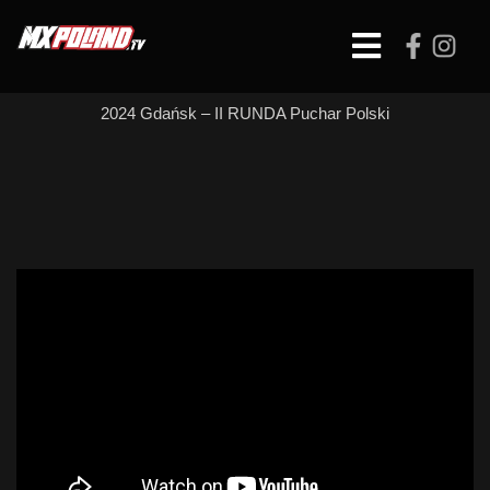
Skip
to
Open
content
Button
2024 Gdańsk – II RUNDA Puchar Polski
MX Masters –
WYŚCIG 1