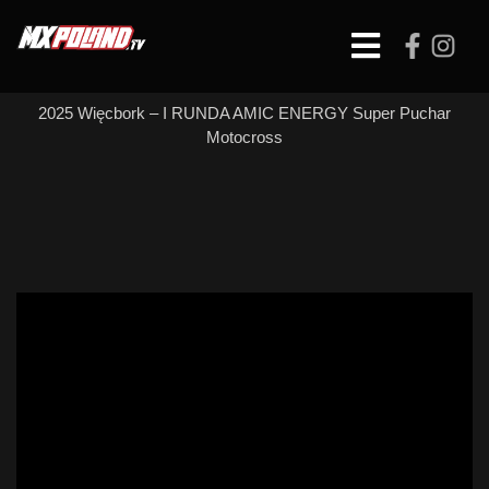
Skip
to
Open
content
Button
2025 Więcbork – I RUNDA AMIC ENERGY Super Puchar
Motocross
MX MASTERS –
WYŚCIG 1