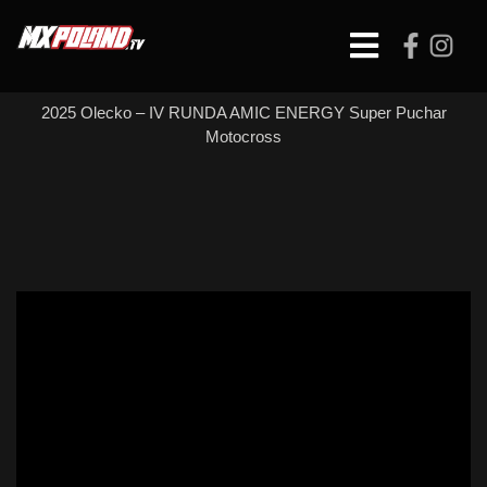
Skip
to
Open
content
Button
2025 Olecko – IV RUNDA AMIC ENERGY Super Puchar
Motocross
MX MASTERS –
WYŚCIG 2