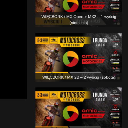
WIĘCBORK / MX Open + MX2 – 1 wyścig
(niedziela)
WIĘCBORK / MX 2B – 2 wyścig (sobota)