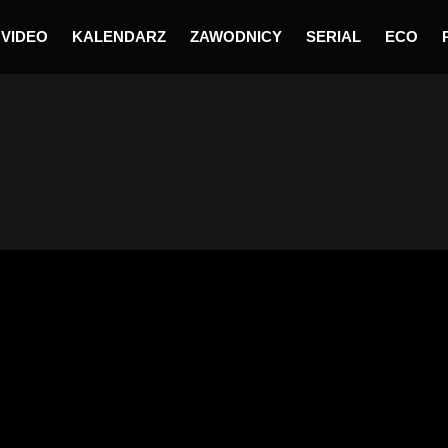
VIDEO
KALENDARZ
ZAWODNICY
SERIAL
ECO
ig 1 – Niedziela – A
26 – Lipno