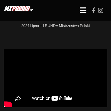
Skip
to
Open
content
Button
2024 Lipno – I RUNDA Mistrzostwa Polski
PODIUM