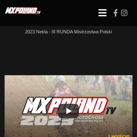
Skip
to
Open
content
Button
2023 Nekla - III RUNDA Mistrzostwa Polski
MX Open – WYŚCIG
1