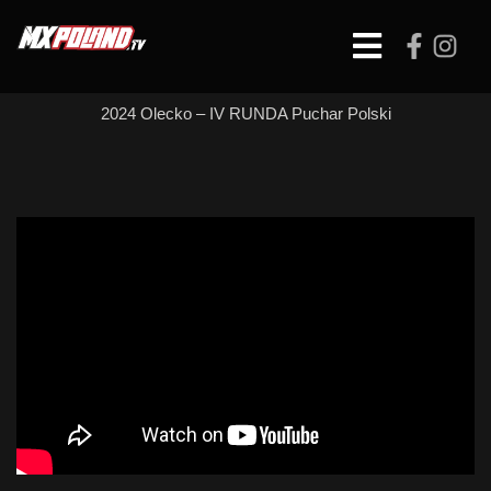
Skip
to
Open
content
Button
2024 Olecko – IV RUNDA Puchar Polski
PODIUM Sobota