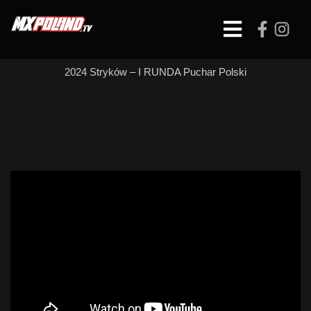
Skip
to
Open
content
Button
2024 Stryków – I RUNDA Puchar Polski
MX Open – WYŚCIG
1