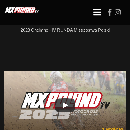
Skip
to
Open
content
Button
2023 Chełmno - IV RUNDA Mistrzostwa Polski
MX Open – WYŚCIG
2