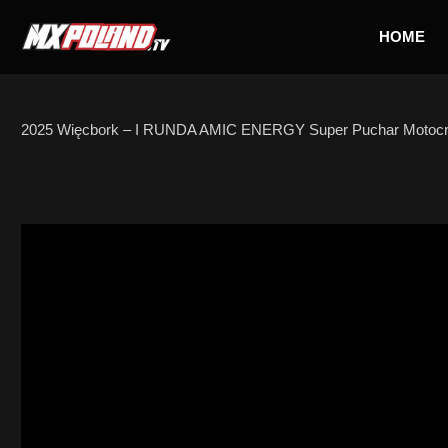
Skip
to
HOME
content
2025 Więcbork – I RUNDA AMIC ENERGY Super Puchar Motoc
PODIUM – Niedziela