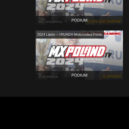
PODIUM
2024 Lipno – I RUNDA Mistrzostwa Polski
PODIUM