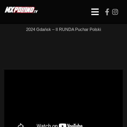
Skip
to
Open
content
Button
2024 Gdańsk – II RUNDA Puchar Polski
MX Open – WYŚCIG
2